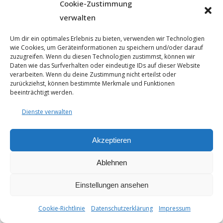
Cookie-Zustimmung
verwalten
Um dir ein optimales Erlebnis zu bieten, verwenden wir Technologien
wie Cookies, um Geräteinformationen zu speichern und/oder darauf
© 2025 - Seyfarthbau GmbH & Co. KG | technische Realisierung
zuzugreifen. Wenn du diesen Technologien zustimmst, können wir
durch
ART.BEKO
Daten wie das Surfverhalten oder eindeutige IDs auf dieser Website
verarbeiten. Wenn du deine Zustimmung nicht erteilst oder
Datenschutzerklärung
zurückziehst, können bestimmte Merkmale und Funktionen
Impressum
beeinträchtigt werden.
Cookie-Richtlinie (EU)
Dienste verwalten
Akzeptieren
Ablehnen
Einstellungen ansehen
Cookie-Richtlinie
Datenschutzerklärung
Impressum