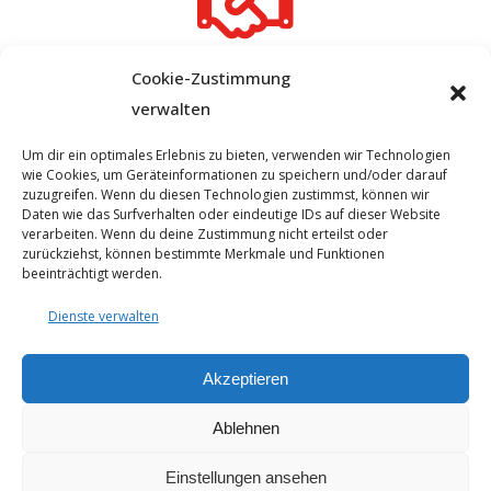
Cookie-Zustimmung
Maurer
verwalten
Pflasterer
Um dir ein optimales Erlebnis zu bieten, verwenden wir Technologien
Garten Landschaftsbauer
wie Cookies, um Geräteinformationen zu speichern und/oder darauf
Maler
zuzugreifen. Wenn du diesen Technologien zustimmst, können wir
Daten wie das Surfverhalten oder eindeutige IDs auf dieser Website
Putzer
verarbeiten. Wenn du deine Zustimmung nicht erteilst oder
zurückziehst, können bestimmte Merkmale und Funktionen
beeinträchtigt werden.
Dienste verwalten
Akzeptieren
Ablehnen
© 2025 - Seyfarthbau GmbH & Co. KG | technische Realisierung
durch
ART.BEKO
Einstellungen ansehen