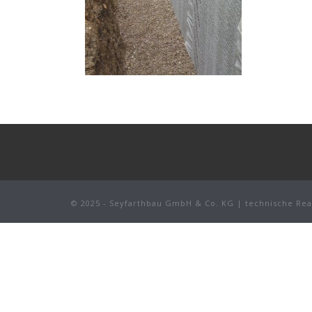
© 2025 - Seyfarthbau GmbH & Co. KG | technische Rea