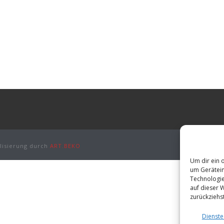
Dat
lisierung durch
ART.BEKO
Um dir ein 
um Gerätein
Technologie
auf dieser 
zurückziehs
Dienste