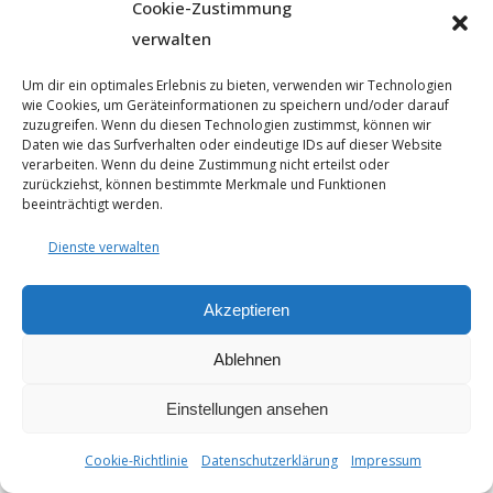
Cookie-Zustimmung
verwalten
Um dir ein optimales Erlebnis zu bieten, verwenden wir Technologien
wie Cookies, um Geräteinformationen zu speichern und/oder darauf
zuzugreifen. Wenn du diesen Technologien zustimmst, können wir
Daten wie das Surfverhalten oder eindeutige IDs auf dieser Website
verarbeiten. Wenn du deine Zustimmung nicht erteilst oder
© 2025 - Seyfarthbau GmbH & Co. KG | technische Realisierung
zurückziehst, können bestimmte Merkmale und Funktionen
durch
ART.BEKO
beeinträchtigt werden.
Datenschutzerklärung
Impressum
Dienste verwalten
Cookie-Richtlinie (EU)
Akzeptieren
Ablehnen
Einstellungen ansehen
Cookie-Richtlinie
Datenschutzerklärung
Impressum