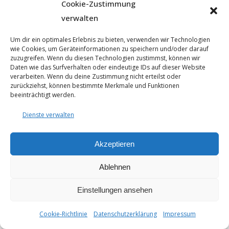
Cookie-Zustimmung
verwalten
Um dir ein optimales Erlebnis zu bieten, verwenden wir Technologien
wie Cookies, um Geräteinformationen zu speichern und/oder darauf
zuzugreifen. Wenn du diesen Technologien zustimmst, können wir
Daten wie das Surfverhalten oder eindeutige IDs auf dieser Website
verarbeiten. Wenn du deine Zustimmung nicht erteilst oder
© 2025 - Seyfarthbau GmbH & Co. KG | technische Realisierung
zurückziehst, können bestimmte Merkmale und Funktionen
durch
ART.BEKO
beeinträchtigt werden.
Datenschutzerklärung
Impressum
Dienste verwalten
Cookie-Richtlinie (EU)
Akzeptieren
Ablehnen
Einstellungen ansehen
Cookie-Richtlinie
Datenschutzerklärung
Impressum