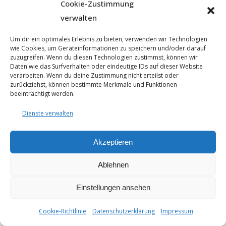
Cookie-Zustimmung
verwalten
Um dir ein optimales Erlebnis zu bieten, verwenden wir Technologien
wie Cookies, um Geräteinformationen zu speichern und/oder darauf
zuzugreifen. Wenn du diesen Technologien zustimmst, können wir
Daten wie das Surfverhalten oder eindeutige IDs auf dieser Website
verarbeiten. Wenn du deine Zustimmung nicht erteilst oder
© 2025 - Seyfarthbau GmbH & Co. KG | technische Realisierung
zurückziehst, können bestimmte Merkmale und Funktionen
durch
ART.BEKO
beeinträchtigt werden.
Datenschutzerklärung
Impressum
Dienste verwalten
Cookie-Richtlinie (EU)
Akzeptieren
Ablehnen
Einstellungen ansehen
Cookie-Richtlinie
Datenschutzerklärung
Impressum