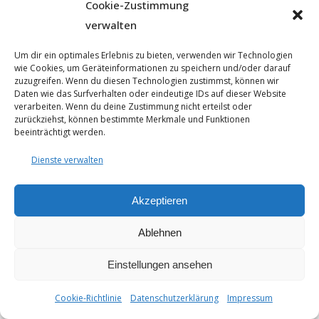
Cookie-Zustimmung
verwalten
Um dir ein optimales Erlebnis zu bieten, verwenden wir Technologien
wie Cookies, um Geräteinformationen zu speichern und/oder darauf
© 2025 - Seyfarthbau GmbH & Co. KG | technische Realisierung
zuzugreifen. Wenn du diesen Technologien zustimmst, können wir
durch
ART.BEKO
Daten wie das Surfverhalten oder eindeutige IDs auf dieser Website
Datenschutzerklärung
verarbeiten. Wenn du deine Zustimmung nicht erteilst oder
Impressum
zurückziehst, können bestimmte Merkmale und Funktionen
Cookie-Richtlinie (EU)
beeinträchtigt werden.
Dienste verwalten
Akzeptieren
Ablehnen
Einstellungen ansehen
Cookie-Richtlinie
Datenschutzerklärung
Impressum