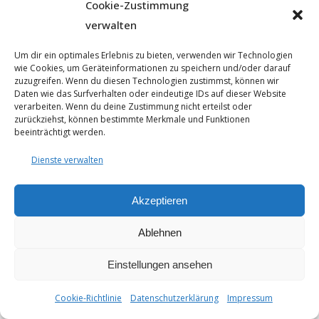
Cookie-Zustimmung
verwalten
Um dir ein optimales Erlebnis zu bieten, verwenden wir Technologien
wie Cookies, um Geräteinformationen zu speichern und/oder darauf
zuzugreifen. Wenn du diesen Technologien zustimmst, können wir
Daten wie das Surfverhalten oder eindeutige IDs auf dieser Website
verarbeiten. Wenn du deine Zustimmung nicht erteilst oder
zurückziehst, können bestimmte Merkmale und Funktionen
© 2025 - Seyfarthbau GmbH & Co. KG | technische Realisierung
beeinträchtigt werden.
durch
ART.BEKO
Datenschutzerklärung
Dienste verwalten
Impressum
Cookie-Richtlinie (EU)
Akzeptieren
Ablehnen
Einstellungen ansehen
Cookie-Richtlinie
Datenschutzerklärung
Impressum