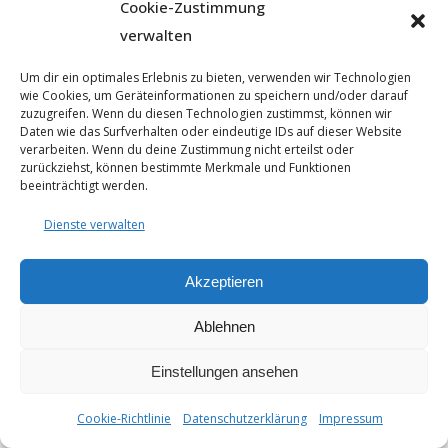
Cookie-Zustimmung
verwalten
Um dir ein optimales Erlebnis zu bieten, verwenden wir Technologien
wie Cookies, um Geräteinformationen zu speichern und/oder darauf
zuzugreifen. Wenn du diesen Technologien zustimmst, können wir
Daten wie das Surfverhalten oder eindeutige IDs auf dieser Website
verarbeiten. Wenn du deine Zustimmung nicht erteilst oder
zurückziehst, können bestimmte Merkmale und Funktionen
© 2025 - Seyfarthbau GmbH & Co. KG | technische Realisierung
beeinträchtigt werden.
durch
ART.BEKO
Datenschutzerklärung
Dienste verwalten
Impressum
Cookie-Richtlinie (EU)
Akzeptieren
Ablehnen
Einstellungen ansehen
Cookie-Richtlinie
Datenschutzerklärung
Impressum