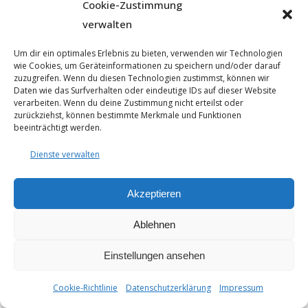
Cookie-Zustimmung
verwalten
Um dir ein optimales Erlebnis zu bieten, verwenden wir Technologien
wie Cookies, um Geräteinformationen zu speichern und/oder darauf
zuzugreifen. Wenn du diesen Technologien zustimmst, können wir
Daten wie das Surfverhalten oder eindeutige IDs auf dieser Website
verarbeiten. Wenn du deine Zustimmung nicht erteilst oder
zurückziehst, können bestimmte Merkmale und Funktionen
© 2025 - Seyfarthbau GmbH & Co. KG | technische Realisierung
beeinträchtigt werden.
durch
ART.BEKO
Datenschutzerklärung
Dienste verwalten
Impressum
Cookie-Richtlinie (EU)
Akzeptieren
Ablehnen
Einstellungen ansehen
Cookie-Richtlinie
Datenschutzerklärung
Impressum