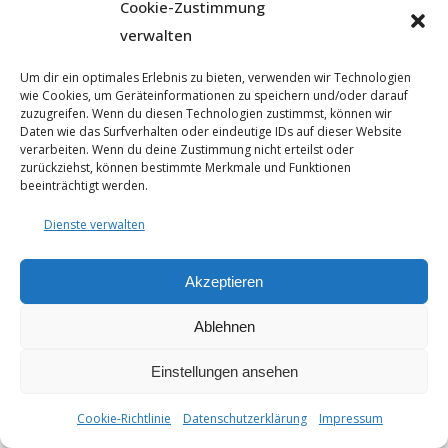
Cookie-Zustimmung
verwalten
Um dir ein optimales Erlebnis zu bieten, verwenden wir Technologien
wie Cookies, um Geräteinformationen zu speichern und/oder darauf
zuzugreifen. Wenn du diesen Technologien zustimmst, können wir
Daten wie das Surfverhalten oder eindeutige IDs auf dieser Website
verarbeiten. Wenn du deine Zustimmung nicht erteilst oder
© 2025 - Seyfarthbau GmbH & Co. KG | technische Realisierung
zurückziehst, können bestimmte Merkmale und Funktionen
durch
ART.BEKO
beeinträchtigt werden.
Datenschutzerklärung
Impressum
Dienste verwalten
Cookie-Richtlinie (EU)
Akzeptieren
Ablehnen
Einstellungen ansehen
Cookie-Richtlinie
Datenschutzerklärung
Impressum