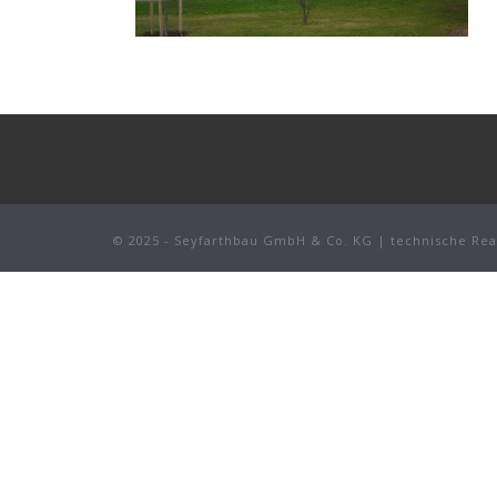
© 2025 - Seyfarthbau GmbH & Co. KG | technische Rea