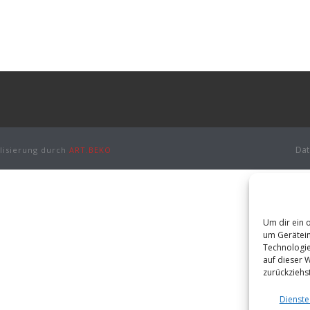
Dat
lisierung durch
ART.BEKO
Um dir ein 
um Gerätein
Technologie
auf dieser 
zurückziehs
Dienste