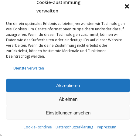
Cookie-Zustimmung
verwalten
Um dir ein optimales Erlebnis zu bieten, verwenden wir Technologien
wie Cookies, um Geräteinformationen zu speichern und/oder darauf
© 2025 - Seyfarthbau GmbH & Co. KG | technische Realisierung
zuzugreifen. Wenn du diesen Technologien zustimmst, können wir
durch
ART.BEKO
Daten wie das Surfverhalten oder eindeutige IDs auf dieser Website
Datenschutzerklärung
verarbeiten. Wenn du deine Zustimmung nicht erteilst oder
Impressum
zurückziehst, können bestimmte Merkmale und Funktionen
beeinträchtigt werden.
Cookie-Richtlinie (EU)
Dienste verwalten
Akzeptieren
Ablehnen
Einstellungen ansehen
Cookie-Richtlinie
Datenschutzerklärung
Impressum