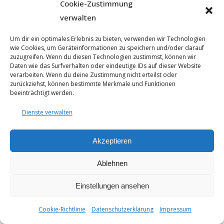
Cookie-Zustimmung
verwalten
Um dir ein optimales Erlebnis zu bieten, verwenden wir Technologien
wie Cookies, um Geräteinformationen zu speichern und/oder darauf
zuzugreifen. Wenn du diesen Technologien zustimmst, können wir
Daten wie das Surfverhalten oder eindeutige IDs auf dieser Website
verarbeiten. Wenn du deine Zustimmung nicht erteilst oder
© 2025 - Seyfarthbau GmbH & Co. KG | technische Realisierung
zurückziehst, können bestimmte Merkmale und Funktionen
durch
ART.BEKO
beeinträchtigt werden.
Datenschutzerklärung
Impressum
Dienste verwalten
Cookie-Richtlinie (EU)
Akzeptieren
Ablehnen
Einstellungen ansehen
Cookie-Richtlinie
Datenschutzerklärung
Impressum