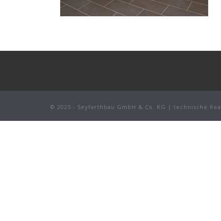
© 2025 - Seyfarthbau GmbH & Co. KG | technische Rea