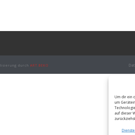
Dat
lisierung durch
ART.BEKO
Um dir ein 
um Gerätein
Technologie
auf dieser 
zurückziehs
Dienste