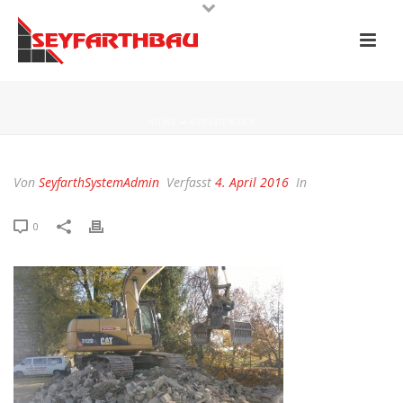
HOME
»
REFERENZEN
Von
SeyfarthSystemAdmin
Verfasst
4. April 2016
In
0