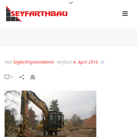
HOME
»
REFERENZEN
Von
SeyfarthSystemAdmin
Verfasst
4. April 2016
In
0